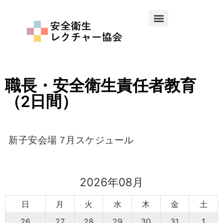
職長・安全衛生責任者教育
（2日間）
新子安会場 7月スケジュール
2026年08月
日
月
火
水
木
金
土
26
27
28
29
30
31
1