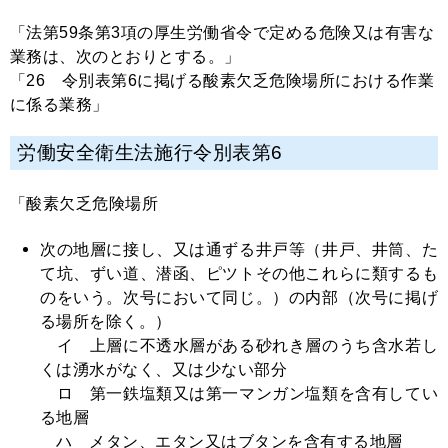
「法第59条第3項の厚生労働省令で定める危険又は有害な
業務は、次のとおりとする。」
「26 令別表第6に掲げる酸素欠乏危険場所における作業
に係る業務」
労働安全衛生法施行令別表第6
「酸素欠乏危険場所
次の地層に接し、又は通ずる井戸等（井戸、井筒、た
て坑、ずい道、潜函、ピツトその他これらに類するも
のをいう。次号において同じ。）の内部（次号に掲げ
る場所を除く。）
イ 上層に不透水層がある砂れき層のうち含水若し
くは湧水がなく、又は少ない部分
ロ 第一鉄塩類又は第一マンガン塩類を含有してい
る地層
ハ メタン、エタン又はブタンを含有する地層