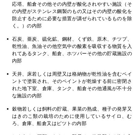
応塔、船倉その他その内壁が酸化されやすい施設（そ
の内壁がステンレス鋼製のもの又はその内壁の酸化を
防止するために必要な措置が講ぜられているものを除
く。）の内部
石炭、亜炭、硫化鉱、鋼材、くず鉄、原木、チツプ、
乾性油、魚油その他空気中の酸素を吸収する物質を入
れてあるタンク、船倉、ホツパーその他の貯蔵施設の
内部
天井、床若しくは周壁又は格納物が乾性油を含むペイ
ントで塗装され、そのペイントが乾燥する前に密閉さ
れた地下室、倉庫、タンク、船倉その他通風が不十分
な施設の内部
穀物若しくは飼料の貯蔵、果菜の熟成、種子の発芽又
はきのこ類の栽培のために使用しているサイロ、む
ろ、倉庫、船倉又はピツトの内部